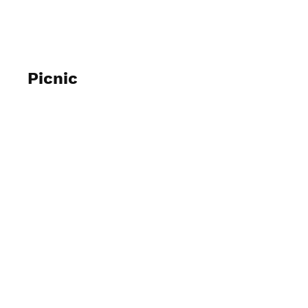
Figli di Pomigliano d'Arco
Picnic